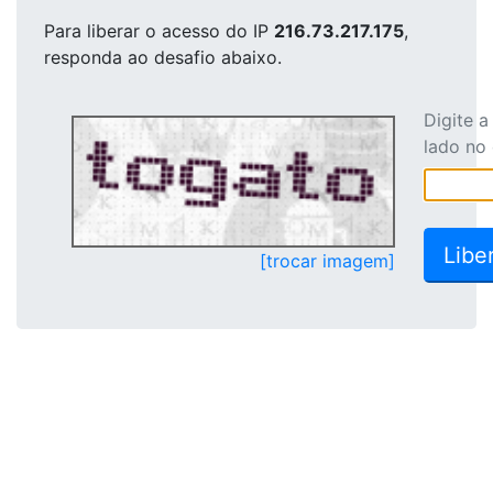
Para liberar o acesso
do IP
216.73.217.175
,
responda ao desafio abaixo.
Digite 
lado no
[trocar imagem]